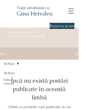
Viață sănătoasă cu
Gina Heredea
Rezerva acum
10% reducere la
rezervarea online!
Folosiți codul SĂNĂTATE
Blog
All Posts
All Posts
Încă nu există postări
Editia
romana
publicate în această
limbă
Odată ce postările sunt publicate, le vei